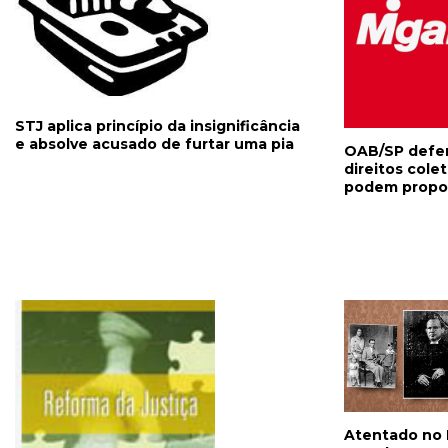
STJ aplica princípio da insignificância
e absolve acusado de furtar uma pia
OAB/SP defen
direitos cole
podem propor 
Atentado no P