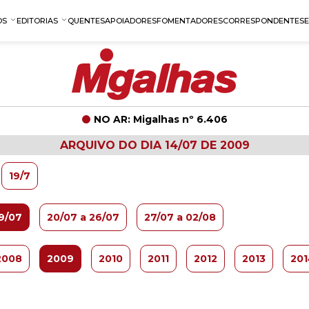
OS
EDITORIAS
QUENTES
APOIADORES
FOMENTADORES
CORRESPONDENTES
NO AR: Migalhas nº 6.406
ARQUIVO DO DIA 14/07 DE 2009
19/7
19/07
20/07 a 26/07
27/07 a 02/08
2008
2009
2010
2011
2012
2013
201