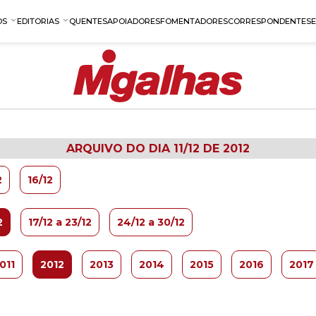
OS
EDITORIAS
QUENTES
APOIADORES
FOMENTADORES
CORRESPONDENTES
ARQUIVO DO DIA 11/12 DE 2012
2
16/12
2
17/12 a 23/12
24/12 a 30/12
011
2012
2013
2014
2015
2016
2017