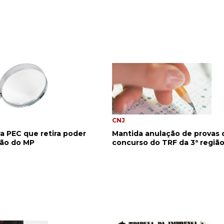
CNJ
a PEC que retira poder
Mantida anulação de provas 
ção do MP
concurso do TRF da 3ª regiã