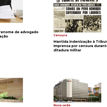
brenome de advogado
Censura
mação
Mantida indenização à Tribu
Imprensa por censura durant
ditadura militar
Nova sede