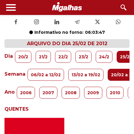
Informativo no forno:
06:03:46
ARQUIVO DO DIA 25/02 DE 2012
Dia
20/2
21/2
22/2
23/2
24/2
25/2
Semana
06/02 a 12/02
13/02 a 19/02
20/02 a 2
Ano
2006
2007
2008
2009
2010
2
QUENTES