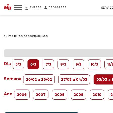
ENTRAR
CADASTRAR
SERVIÇ
quinta-feira, 6 de agosto de 2026
Dia
5/3
6/3
7/3
8/3
9/3
10/3
11/
Semana
20/02 a 26/02
27/02 a 04/03
05/03 a 
Ano
2006
2007
2008
2009
2010
2