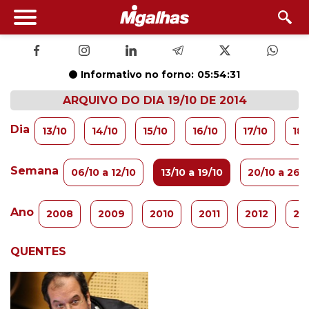
Informativo no forno:
05:54:31
ARQUIVO DO DIA 19/10 DE 2014
Dia
13/10
14/10
15/10
16/10
17/10
18/
Semana
06/10 a 12/10
13/10 a 19/10
20/10 a 26/
Ano
2008
2009
2010
2011
2012
20
QUENTES