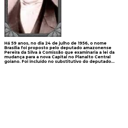
Há 59 anos, no dia 24 de julho de 1956, o nome
Brasília foi proposto pelo deputado amazonense
Pereira da Silva à Comissão que examinaria a lei da
mudança para a nova Capital no Planalto Central
goiano. Foi incluído no substitutivo do deputado
Emival Caiado e na lei. Era o artigo 33, que dizia : "É
dado o nome Brasília". A primeira sugestão do
nome Brasília é muito antiga, data de 1823, de
iniciativa do patriarca José Bonifácio.