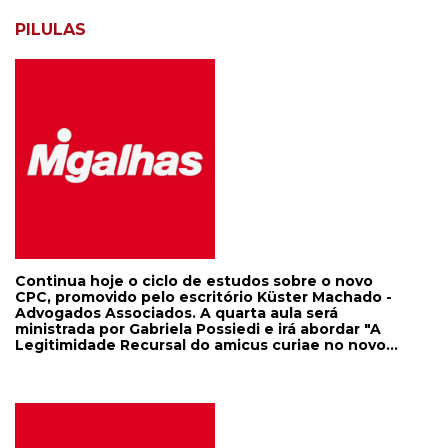
PILULAS
Continua hoje o ciclo de estudos sobre o novo
CPC, promovido pelo escritório Küster Machado -
Advogados Associados. A quarta aula será
ministrada por Gabriela Possiedi e irá abordar "A
Legitimidade Recursal do amicus curiae no novo
CPC". O evento acontece no auditório da unidade
de Curitiba, às 17h. No dia 19/8, às 15h, Coriolano
Almeida Camargo, do escritório Almeida Camargo
Advogados, será moderador do painel "Crimes
cibernéticos, segurança pública e perícia",
durante o "VII Congresso Fecomercio de Crimes