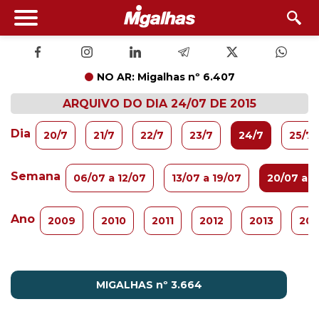
NO AR: Migalhas nº 6.407
ARQUIVO DO DIA 24/07 DE 2015
Dia
20/7
21/7
22/7
23/7
24/7
25/7
Semana
06/07 a 12/07
13/07 a 19/07
20/07 a 2
Ano
2009
2010
2011
2012
2013
201
MIGALHAS nº 3.664