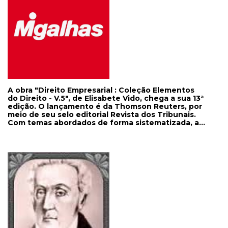
Eletrônicos", em SP.
A obra "Direito Empresarial : Coleção Elementos
do Direito - V.5", de Elisabete Vido, chega a sua 13ª
edição. O lançamento é da Thomson Reuters, por
meio de seu selo editorial Revista dos Tribunais.
Com temas abordados de forma sistematizada, a
Editora Saraiva lança a 4ª edição da obra "Direito
das Famílias", de Dimas Messias de Carvalho. A
Editora Atlas lança, no próximo dia 3, no RJ, a obra
"A Redução da Menor Idade Penal : Avanço ou
Retrocesso Social?", do desembargador Paulo
Rangel. O evento será no TJ/RJ, a partir das 17h.