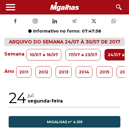
Informativo no forno:
07:47:57
ARQUIVO DO SEMANA 24/07 À 30/07 DE 2017
Semana
10/07 a 16/07
17/07 a 23/07
24/07 a 3
Ano
2011
2012
2013
2014
2015
201
24
jul.
segunda-feira
MIGALHAS nº 4.159