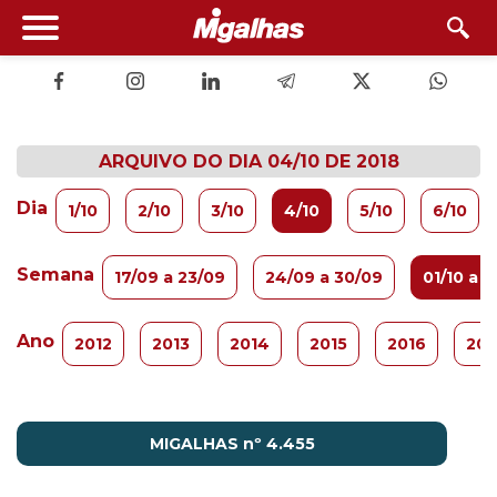
ARQUIVO DO DIA 04/10 DE 2018
Dia
1/10
2/10
3/10
4/10
5/10
6/10
Semana
17/09 a 23/09
24/09 a 30/09
01/10 a 0
Ano
2012
2013
2014
2015
2016
201
MIGALHAS nº 4.455