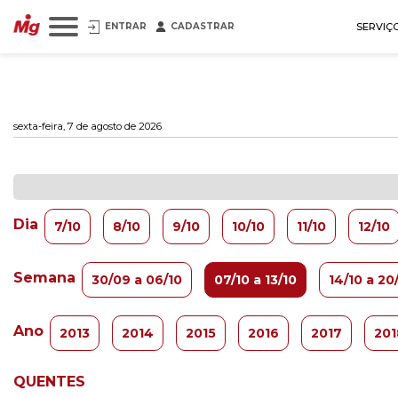
ENTRAR
CADASTRAR
SERVIÇ
sexta-feira, 7 de agosto de 2026
Dia
7/10
8/10
9/10
10/10
11/10
12/10
Semana
30/09 a 06/10
07/10 a 13/10
14/10 a 20
Ano
2013
2014
2015
2016
2017
201
QUENTES