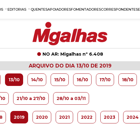
OS
EDITORIAS
QUENTES
APOIADORES
FOMENTADORES
CORRESPONDENTES
NO AR: Migalhas nº 6.408
ARQUIVO DO DIA 13/10 DE 2019
13/10
14/10
15/10
16/10
17/10
18/10
/10
21/10 a 27/10
28/10 a 03/11
8
2019
2020
2021
2022
2023
2024