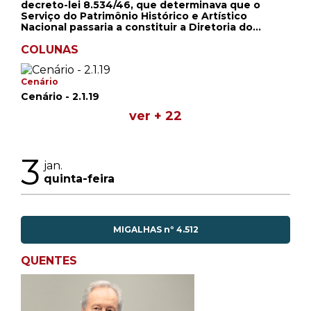
decreto-lei 8.534/46, que determinava que o
Serviço do Patrimônio Histórico e Artístico
Nacional passaria a constituir a Diretoria do
Patrimônio Histórico e Artístico Nacional,
subordinada ao Ministério da Educação e Saúde. A
COLUNAS
partir disso, a diretoria passou a ter a
responsabilidade de inventariar, classificar,
tombar e conservar monumentos, obras,
Cenário
documentos e objetos de valor histórico e
Cenário - 2.1.19
artístico existentes no país. Mais tarde, em 1970,
ver + 22
por meio do decreto 66.967/70 - que organizou o
Ministério da Educação e Cultura - a diretoria
passou a se chamar Instituto do Patrimônio
Histórico e Artístico Nacional - IPHAN.
3
jan.
quinta-feira
MIGALHAS nº 4.512
QUENTES