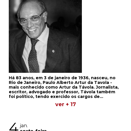
Há 83 anos, em 3 de janeiro de 1936, nasceu, no
Rio de Janeiro, Paulo Alberto Artur da Tavola -
mais conhecido como Artur da Távola. Jornalista,
escritor, advogado e professor, Távola também
foi político, tendo exercido os cargos de
deputado Federal, pelo antigo Estado de
ver + 17
Guanabara, e de senador, pelo Estado do Rio de
Janeiro. Faleceu em 2008, aos 72 anos de idade.
4
jan.