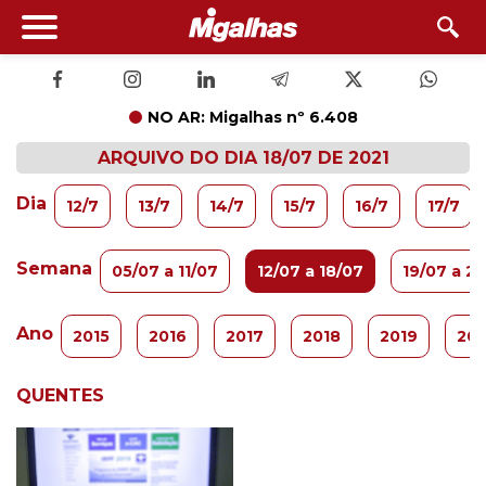
NO AR: Migalhas nº 6.408
ARQUIVO DO DIA 18/07 DE 2021
Dia
12/7
13/7
14/7
15/7
16/7
17/7
Semana
05/07 a 11/07
12/07 a 18/07
19/07 a 2
Ano
2015
2016
2017
2018
2019
20
QUENTES