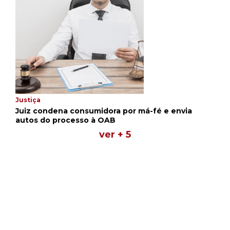
Justiça
Juiz condena consumidora por má-fé e envia
autos do processo à OAB
ver + 5
8
ago.
domingo
QUENTES