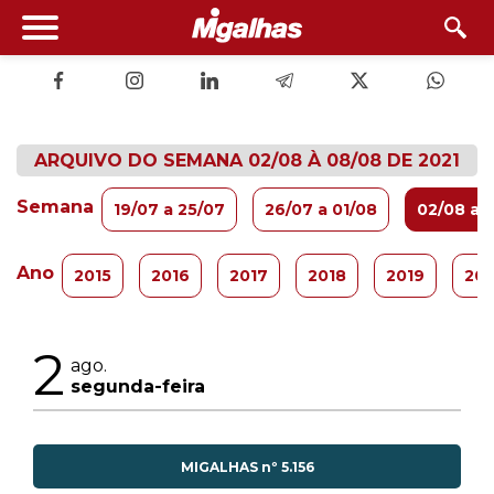
ARQUIVO DO SEMANA 02/08 À 08/08 DE 2021
Semana
19/07 a 25/07
26/07 a 01/08
02/08 a 
Ano
2015
2016
2017
2018
2019
20
2
ago.
segunda-feira
MIGALHAS nº 5.156