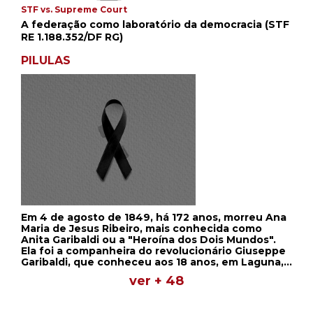
STF vs. Supreme Court
A federação como laboratório da democracia (STF
RE 1.188.352/DF RG)
PILULAS
Em 4 de agosto de 1849, há 172 anos, morreu Ana
Maria de Jesus Ribeiro, mais conhecida como
Anita Garibaldi ou a "Heroína dos Dois Mundos".
Ela foi a companheira do revolucionário Giuseppe
Garibaldi, que conheceu aos 18 anos, em Laguna,
durante a durante a Revolução Farroupilha ou
ver + 48
Guerra dos Farrapos. Na época, Garibaldi tinha 32
anos. Assim que conheceu Giuseppe, Anita se
apaixonou e decidiu lutar pela independência