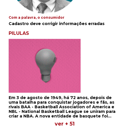
Com a palavra, o consumidor
Cadastro deve corrigir informações erradas
PILULAS
Em 3 de agosto de 1949, há 72 anos, depois de
uma batalha para conquistar jogadores e fãs, as
rivais BAA - Basketball Association of America e
NBL - National Basketball League se uniram para
criar a NBA. A nova entidade de basquete foi
criada após um encontro entre representantes no
ver + 51
escritório da BAA, no Empire State Building, em