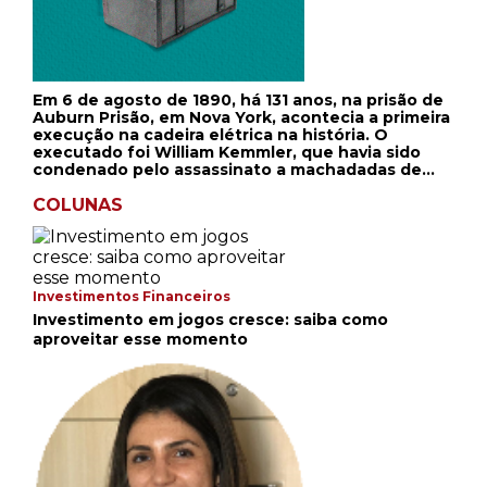
Em 6 de agosto de 1890, há 131 anos, na prisão de
Auburn Prisão, em Nova York, acontecia a primeira
execução na cadeira elétrica na história. O
executado foi William Kemmler, que havia sido
condenado pelo assassinato a machadadas de
sua amante, Matilda Ziegler. A morte por uso de
eletricidade foi sugerida pela primeira vez em 1881
COLUNAS
pelo Dr. Albert Southwick, um dentista.
Southwick havia testemunhado um idoso bêbado
ser morto ao tocar nos terminais de um gerador
elétrico em Buffalo, Nova York. A
eletrocutamento seria uma forma alternativa ao
Investimentos Financeiros
enforcamento, em que os condenados levavam
Investimento em jogos cresce: saiba como
até 30 minutos para morrer por asfixia. Em 1889, a
aproveitar esse momento
Lei de Execução Elétrica de Nova York, o primeiro
de seu tipo no mundo, entrou em vigor, e Edwin R.
Davis foi contratado para projetar uma cadeira
elétrica.