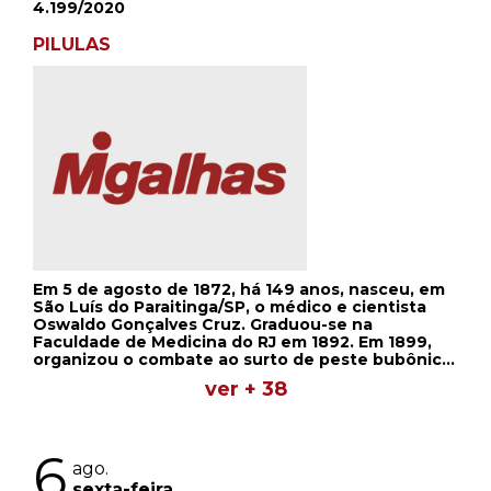
4.199/2020
PILULAS
Em 5 de agosto de 1872, há 149 anos, nasceu, em
São Luís do Paraitinga/SP, o médico e cientista
Oswaldo Gonçalves Cruz. Graduou-se na
Faculdade de Medicina do RJ em 1892. Em 1899,
organizou o combate ao surto de peste bubônica.
Ao combater a febre amarela, na mesma época,
ver + 38
enfrentou problemas. Grande parte dos médicos
e da população acreditava que a doença se
transmitia pelo contato. No entanto, Oswaldo
Cruz acreditava que o transmissor era um
6
mosquito. Em 1904, com o recrudescimento dos
ago.
surtos de varíola, o sanitarista tentou promover a
sexta-feira