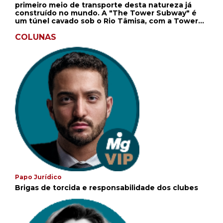
primeiro meio de transporte desta natureza já
construído no mundo. A "The Tower Subway" é
um túnel cavado sob o Rio Tâmisa, com a Tower
Hill de um lado, ao norte, e a Vine Lane, ao sul. No
ano anterior, um túnel de 410 metros foi
COLUNAS
escavado, usando uma blindagem de ferro,
método patenteado por Peter William Barlow, em
1864. Trilhos de trem foram colocados dentro do
túnel e, em um dia como este, um cabo-reboque
transportava um vagão de madeira, permitindo
assim que passageiros fossem levados de um lado
ao outro do rio.
Papo Jurídico
Brigas de torcida e responsabilidade dos clubes