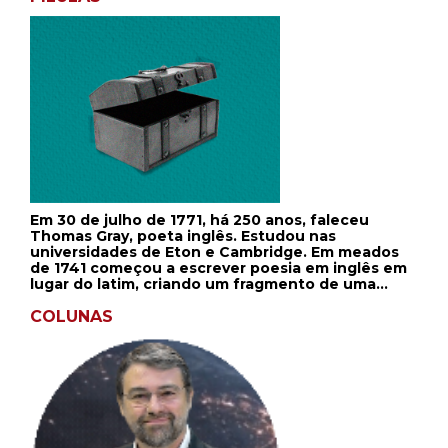
Em 30 de julho de 1771, há 250 anos, faleceu
Thomas Gray, poeta inglês. Estudou nas
universidades de Eton e Cambridge. Em meados
de 1741 começou a escrever poesia em inglês em
lugar do latim, criando um fragmento de uma
tragédia raciniana, Agripina. Em 1750 terminou o
poema que lhe trouxe a fama, Elegia Escrita num
COLUNAS
Cemitério Camponês, e o enviou a seu amigo, o
escritor Horace Walpole, que fez questão de que
fosse publicado. Enquanto vivia em Cambridge,
Gray escreveu O Progresso da Poesia. Em 1757,
recusou a nomeação de poeta e em 1768
começou a dar aulas como catedrático de história
e línguas modernas. Entre seus poemas
encontram-se Ode on a Distant Prospect of Eton