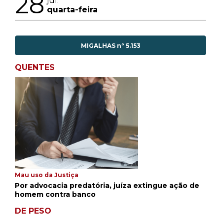
28
jul.
quarta-feira
MIGALHAS nº 5.153
QUENTES
Mau uso da Justiça
Por advocacia predatória, juíza extingue ação de
homem contra banco
DE PESO