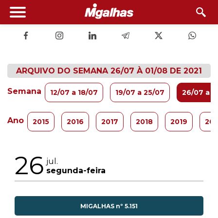
ARQUIVO DO SEMANA 26/07 À 01/08 DE 2021
Semana
12/07 a 18/07
19/07 a 25/07
26/07 a 0
Ano
2015
2016
2017
2018
2019
20
26
jul.
segunda-feira
MIGALHAS nº 5.151