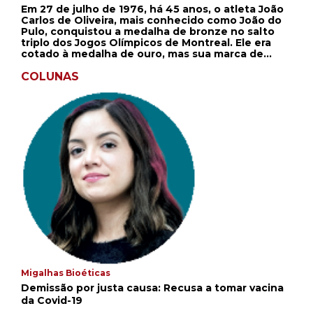
Em 27 de julho de 1976, há 45 anos, o atleta João
Carlos de Oliveira, mais conhecido como João do
Pulo, conquistou a medalha de bronze no salto
triplo dos Jogos Olímpicos de Montreal. Ele era
cotado à medalha de ouro, mas sua marca de
16,90m foi superada pelo soviético Viktor Saneyev
e pelo norte-americano James Butts. No ano
COLUNAS
anterior, ele havia estabelecido o novo recorde
mundial ao saltar 17,89m. Sua marca só foi
superada quase dez anos depois por Willie Banks
(EUA), com 17,90m. Em 1981, contudo, a promissora
carreira de João do Pulo foi interrompida por
conta de um acidente de carro, que resultou na
amputação de sua perna direita. Militar por
formação profissional, após abandonar o
atletismo em virtude do desastre, tornou-se
político, sendo eleito para dois mandatos como
deputado estadual em seu estado natal, São
Paulo. João do Pulo morreu em 1999 devido a
cirrose hepática e infecção generalizada.
Migalhas Bioéticas
Demissão por justa causa: Recusa a tomar vacina
da Covid-19