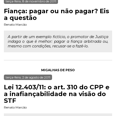
terça-feira, 8 de novembro de 2011
Fiança: pagar ou não pagar? Eis
a questão
Renato Marcão
A partir de um exemplo fictício, o promotor de Justiça
indaga o que é melhor: pagar a fiança arbitrada ou,
mesmo com condições, recusar-se a fazê-lo.
MIGALHAS DE PESO
terça-feira, 2 de agosto de 2011
Lei 12.403/11: o art. 310 do CPP e
a inafiançabilidade na visão do
STF
Renato Marcão