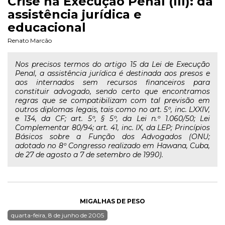
Crise na Execução Penal (III): da
assistência jurídica e
educacional
Renato Marcão
Nos precisos termos do artigo 15 da Lei de Execução
Penal, a assistência jurídica é destinada aos presos e
aos internados sem recursos financeiros para
constituir advogado, sendo certo que encontramos
regras que se compatibilizam com tal previsão em
outros diplomas legais, tais como no art. 5º, inc. LXXIV,
e 134, da CF; art. 5º, § 5º, da Lei n.º 1.060/50; Lei
Complementar 80/94; art. 41, inc. IX, da LEP; Princípios
Básicos sobre a Função dos Advogados (ONU;
adotado no 8º Congresso realizado em Hawana, Cuba,
de 27 de agosto a 7 de setembro de 1990).
MIGALHAS DE PESO
quarta-feira, 8 de junho de 2005