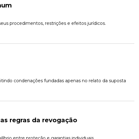
omum
us procedimentos, restrições e efeitos jurídicos.
tindo condenações fundadas apenas no relato da suposta 
 as regras da revogação
líbrio entre proteção e garantias individuais.