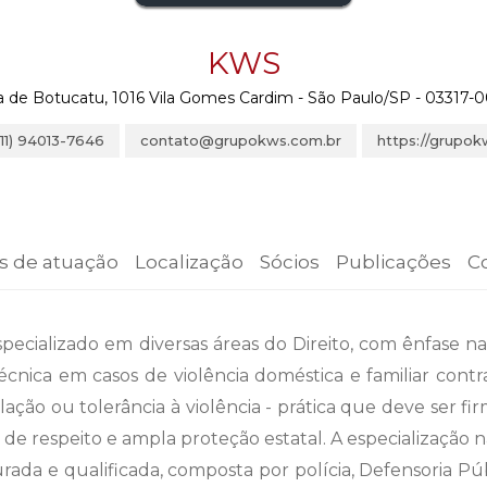
KWS
a de Botucatu, 1016 Vila Gomes Cardim - São Paulo/SP - 03317-00
(11) 94013-7646
contato@grupokws.com.br
https://grupok
s de atuação
Localização
Sócios
Publicações
C
specializado em diversas áreas do Direito, com ênfase
nica em casos de violência doméstica e familiar contr
lação ou tolerância à violência - prática que deve ser 
de respeito e ampla proteção estatal. A especializaçã
a e qualificada, composta por polícia, Defensoria Públic