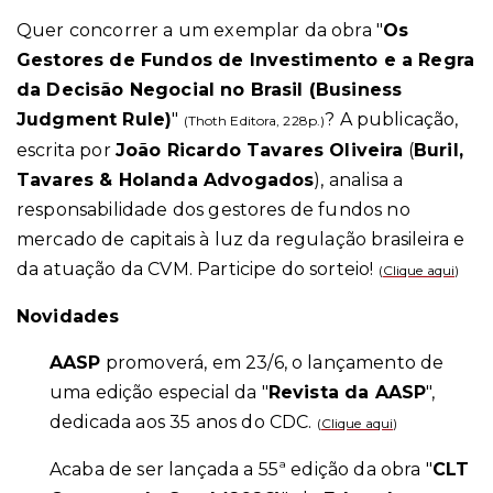
Quer concorrer a um exemplar da obra "
Os
Gestores de Fundos de Investimento e a Regra
da Decisão Negocial no Brasil (Business
Judgment Rule)
"
? A publicação,
(Thoth Editora, 228p.)
escrita por
João Ricardo Tavares Oliveira
(
Buril,
Tavares & Holanda Advogados
), analisa a
responsabilidade dos gestores de fundos no
mercado de capitais à luz da regulação brasileira e
da atuação da CVM. Participe do sorteio!
(
Clique aqui
)
Novidades
AASP
promoverá, em 23/6, o lançamento de
uma edição especial da "
Revista da AASP
",
dedicada aos 35 anos do CDC.
(
Clique aqui
)
Acaba de ser lançada a 55ª edição da obra "
CLT