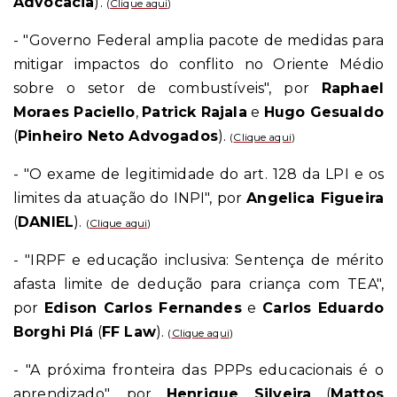
Advocacia
).
(
Clique aqui
)
- "Governo Federal amplia pacote de medidas para
mitigar impactos do conflito no Oriente Médio
sobre o setor de combustíveis", por
Raphael
Moraes Paciello
,
Patrick Rajala
e
Hugo Gesualdo
(
Pinheiro Neto Advogados
).
(
Clique aqui
)
- "O exame de legitimidade do art. 128 da LPI e os
limites da atuação do INPI", por
Angelica Figueira
(
DANIEL
).
(
Clique aqui
)
- "IRPF e educação inclusiva: Sentença de mérito
afasta limite de dedução para criança com TEA",
por
Edison Carlos Fernandes
e
Carlos Eduardo
Borghi Plá
(
FF Law
).
(
Clique aqui
)
- "A próxima fronteira das PPPs educacionais é o
aprendizado", por
Henrique Silveira
(
Mattos