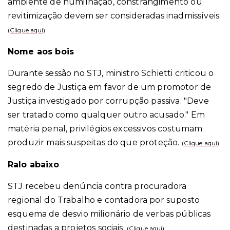
ambiente de humilhação, constrangimento ou
revitimização devem ser consideradas inadmissíveis.
(
Clique aqui
)
Nome aos bois
Durante sessão no STJ, ministro Schietti criticou o
segredo de Justiça em favor de um promotor de
Justiça investigado por corrupção passiva: "Deve
ser tratado como qualquer outro acusado."
Em
matéria penal, privilégios excessivos costumam
produzir mais suspeitas do que proteção.
(
Clique aqui
)
Ralo abaixo
STJ recebeu denúncia contra procuradora
regional do Trabalho e contadora por suposto
esquema de desvio milionário de verbas públicas
destinadas a projetos sociais.
(
Clique aqui
)