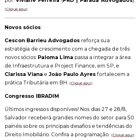
por
Viviane Ferreira
(
PRD | Parada Advogados
).
(
Clique aqui
)
Novos sócios
Cescon Barrieu Advogados
reforça sua
estratégia de crescimento com a chegada de três
novos sócios:
Paloma Lima
passa a integrar a área
de Infraestrutura e Project Finance, em SP, e
Clarissa Viana
e
João Paulo Ayres
fortalecem a
prática Tributária em BH.
(
Clique aqui
)
Congresso IBRADIM
Últimos ingressos disponíveis! Nos dias 27 e 28/8,
Salvador receberá grandes nomes do setor para 50
painéis sobre os principais desafios e tendências do
Direito Imobiliário. Confira a programação.
(
Clique aqui
)