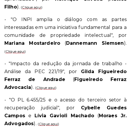
Filho
).
(
Clique aqui
)
- "O INPI amplia o diálogo com as partes
interessadas em uma iniciativa fundamental para a
comunidade de propriedade intelectual", por
Mariana Mostardeiro
(
Dannemann Siemsen
).
(
Clique aqui
)
- "Impacto da redução da jornada de trabalho -
Análise da PEC 221/19", por
Gilda Figueiredo
Ferraz de Andrade
(
Figueiredo Ferraz
Advocacia
).
(
Clique aqui
)
- "O PL 6.455/25 e o acesso do terceiro setor à
recuperação judicial", por
Cybelle Guedes
Campos
e
Lívia Gavioli Machado
(
Moraes Jr.
Advogados
).
(
Clique aqui
)