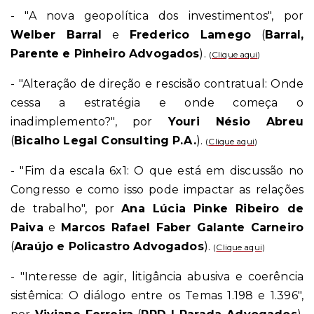
- "A nova geopolítica dos investimentos", por
Welber Barral
e
Frederico Lamego
(
Barral,
Parente e Pinheiro Advogados
).
(
Clique aqui
)
- "Alteração de direção e rescisão contratual: Onde
cessa a estratégia e onde começa o
inadimplemento?", por
Youri Nésio Abreu
(
Bicalho Legal Consulting P.A.
).
(
Clique aqui
)
- "Fim da escala 6x1: O que está em discussão no
Congresso e como isso pode impactar as relações
de trabalho", por
Ana Lúcia Pinke Ribeiro de
Paiva
e
Marcos Rafael Faber Galante Carneiro
(
Araújo e Policastro Advogados
).
(
Clique aqui
)
- "Interesse de agir, litigância abusiva e coerência
sistêmica: O diálogo entre os Temas 1.198 e 1.396",