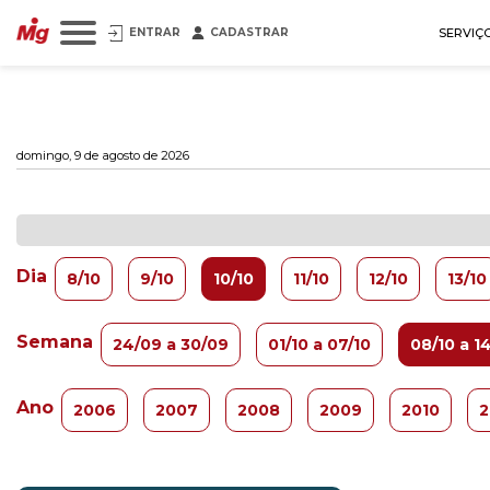
ENTRAR
CADASTRAR
SERVIÇ
domingo, 9 de agosto de 2026
Dia
8/10
9/10
10/10
11/10
12/10
13/10
Semana
24/09 a 30/09
01/10 a 07/10
08/10 a 1
Ano
2006
2007
2008
2009
2010
2