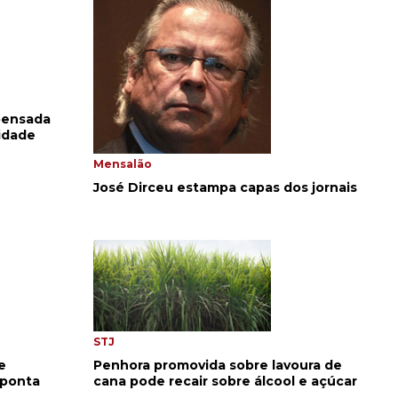
pensada
idade
Mensalão
José Dirceu estampa capas dos jornais
STJ
e
Penhora promovida sobre lavoura de
aponta
cana pode recair sobre álcool e açúcar