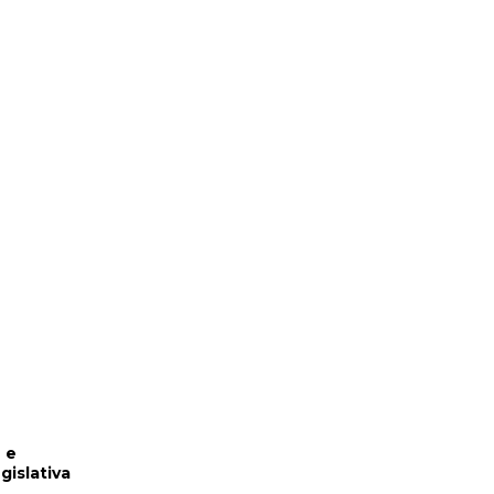
 e
islativa