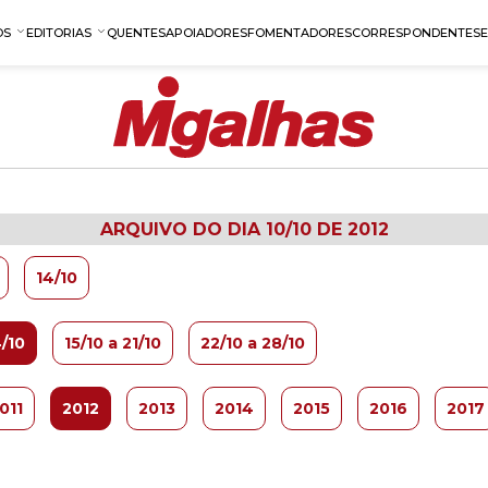
OS
EDITORIAS
QUENTES
APOIADORES
FOMENTADORES
CORRESPONDENTES
ARQUIVO DO DIA 10/10 DE 2012
14/10
4/10
15/10 a 21/10
22/10 a 28/10
011
2012
2013
2014
2015
2016
2017