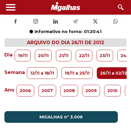
Informativo no forno:
01:20:40
ARQUIVO DO DIA 26/11 DE 2012
Dia
19/11
20/11
21/11
22/11
23/11
24/1
Semana
12/11 a 18/11
19/11 a 25/11
26/11 a 02/12
Ano
2006
2007
2008
2009
2010
2
MIGALHAS nº 3.006