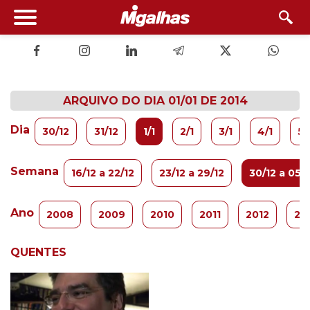
ARQUIVO DO DIA 01/01 DE 2014
Dia
30/12
31/12
1/1
2/1
3/1
4/1
5/
Semana
16/12 a 22/12
23/12 a 29/12
30/12 a 05/
Ano
2008
2009
2010
2011
2012
20
QUENTES