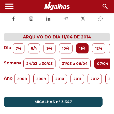
ARQUIVO DO DIA 11/04 DE 2014
Dia
7/4
8/4
9/4
10/4
11/4
12/4
1
Semana
24/03 a 30/03
31/03 a 06/04
07/04 a 
Ano
2008
2009
2010
2011
2012
20
MIGALHAS nº 3.347