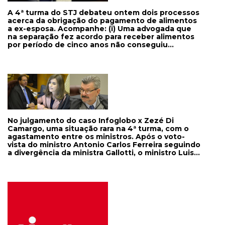
A 4ª turma do STJ debateu ontem dois processos
acerca da obrigação do pagamento de alimentos
a ex-esposa. Acompanhe: (i) Uma advogada que
na separação fez acordo para receber alimentos
por período de cinco anos não conseguiu
estender o período da obrigação. Para o relator,
ministro Raul Araújo, o acórdão de origem seguiu
a jurisprudência da Corte no sentido de que a
obrigação de prestar alimentos deve ser fixada
em tempo certo, salvo em condições específicas,
como o caso de doença grave ou incapacidade
laboral do ex-cônjuge - o que não foi comprovado
pela autora da pretensão. A decisão foi unânime.
(ii) Já em outro caso, o ministro Raul, também
No julgamento do caso Infoglobo x Zezé Di
relator, entendeu de modo diverso com relação
Camargo, uma situação rara na 4ª turma, com o
ao pedido do ex-marido para colocar fim à
agastamento entre os ministros. Após o voto-
obrigação de prestar alimentos. No caso, narrou o
vista do ministro Antonio Carlos Ferreira seguindo
ministro, a mulher recebe a pensão há mais de 19
a divergência da ministra Gallotti, o ministro Luis
anos e atualmente, aos 62 anos, trabalha em um
Felipe Salomão pediu a palavra e reformulou seu
mercadinho da família, com salário de R$ 850.
voto, também seguindo a divergência e formando
Segundo Raul, não teve redução no patrimônio do
a maioria pela responsabilização do Infoglobo. Aí,
ex-marido e este não deduziu argumentação que
a ministra Isabel Galotti, presidente, indagou ao
justificasse a mudança de entendimento, ao
ministro Marco Buzzi, relator, se queria se
passo que é possível avaliar se o salário atual dela
manifestar. Ao que o ministro Buzzi respondeu:
é ou não suficiente para seu sustento. A ministra
"Eu pretenderia me manifestar antes dessa
Gallotti divergiu por entender que incide no caso
manifestação do eminente ministro Salomão,
a súmula 7, destacando que, conforme o acórdão