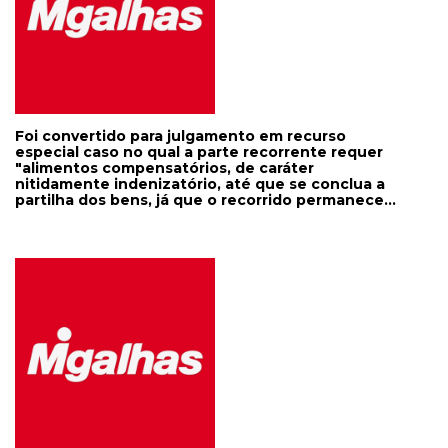
porque inverte o sentido, inverte o julgamento. Eu
de origem, não foi autorizada a perícia no tal
havia preparado aqui uma matéria para me
mercadinho familiar para aferir a real condição da
manifestar, mas ela resta inócua agora, pela
mulher. Pediu vista o ministro Antonio Carlos
ordem da votação feita nessa sessão. Gostaria de
Ferreira. (AgInt nos EDcl no AREsp 679.175)
ter me manifestado, todavia é tarde." O ministro
Salomão explicou: "Ministro, como fui reformular
meu voto, achei até que por lealdade V. Exa.
deveria conhecer antes da sua manifestação,
nada impede que o faça." Na tréplica, Buzzi
Foi convertido para julgamento em recurso
afirmou que mantinha a "discordância" com
especial caso no qual a parte recorrente requer
relação ao procedimento adotado na ordem das
"alimentos compensatórios, de caráter
falas na sessão, que na visão de S. Exa. torna
nitidamente indenizatório, até que se conclua a
inócua uma manifestação do relator naquele
partilha dos bens, já que o recorrido permanece
momento, e encerrou: "Portanto, não tenho nada
na administração dos bens rentáveis do casal"
a dizer." Diante de tal comentário em relação ao
(AgInt no AREsp 409.526). Em tempo: um outro
"procedimento", a presidente da turma Isabel
processo envolvendo o mesmo casal foi parar na
Gallotti justificou: "Não é inócua porque não
4ª turma, com relatoria da ministra Gallotti, e o
encerrado o julgamento. Antes da proclamação
relator na 3ª turma do STJ, ministro Sanseverino,
do resultado, nos termos da jurisprudência do
deve aventar a prevenção.
STF, pode haver mudança de voto. E quanto à
condução dos trabalhos, assim que encerrada a
palavra do ministro Antonio Carlos, o ministro
Salomão pediu a palavra, eu não penso que seria o
caso de haver indeferido a palavra do ministro.
Segundo o regimento, o relator pode pedir a
palavra para fazer qualquer esclarecimento.
Sempre que o relator pedir a palavra, ela será
concedida, e se algum colega pedir antes, penso