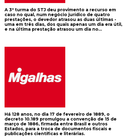
que não haverá nenhuma incorreção em que se
permita ao colega que pediu antes a palavra, que
fale. Portanto, V. Exa. tem a palavra todas as vezes
A 3ª turma do STJ deu provimento a recurso em
que assim necessitar." Ouça as manifestações
caso no qual, num negócio jurídico de quatro
dos ministros: Your browser does not support the
prestações, o devedor atrasou as duas últimas -
audio element.
uma em três dias, dos quais apenas um dia era útil,
e na última prestação atrasou um dia no
pagamento (REsp 1.641.131). A ministra Nancy,
relatora, afirmou: "Não sei o que leva um credor a
ajuizar uma ação para pedir a rescisão contratual
cumulada com devolução de valores por causa
desse atraso, e ainda pedir que fosse aplicada a
cláusula penal moratória de 30% [da prestação em
mora]." O negócio gira em torno de R$ 600 mil. De
acordo com a ministra, há de se observar o pacto,
uma vez que combinaram a cláusula penal ; "não
posso tirar a força dessa cláusula, mas posso
reduzi-la ao ponto de ter um mínimo de
razoabilidade". E assim baixou a multa para 0,5%
do valor da última prestação (cerca de R$ 26 mil,
que era o valor da prestação), gerando quantia de
R$ 2.100.
Há 128 anos, no dia 17 de fevereiro de 1889, o
decreto 10.189 promulgou a convenção de 15 de
março de 1886, firmada entre Brasil e outros
Estados, para a troca de documentos fiscais e
publicações científicas e literárias.