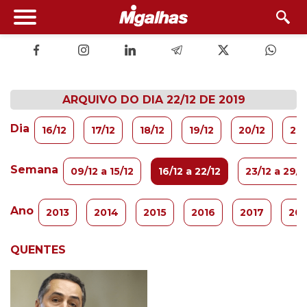
ARQUIVO DO DIA 22/12 DE 2019
Dia
16/12
17/12
18/12
19/12
20/12
21/
Semana
09/12 a 15/12
16/12 a 22/12
23/12 a 29/1
Ano
2013
2014
2015
2016
2017
201
QUENTES