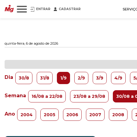
ENTRAR
CADASTRAR
SERVIÇ
quinta-feira, 6 de agosto de 2026
Dia
30/8
31/8
1/9
2/9
3/9
4/9
5
Semana
16/08 a 22/08
23/08 a 29/08
30/08 a 
Ano
2004
2005
2006
2007
2008