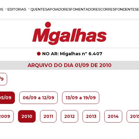
OS
EDITORIAS
QUENTES
APOIADORES
FOMENTADORES
CORRESPONDENTES
NO AR: Migalhas nº 6.407
ARQUIVO DO DIA 01/09 DE 2010
/9
05/09
06/09 a 12/09
13/09 a 19/09
2009
2010
2011
2012
2013
2014
201