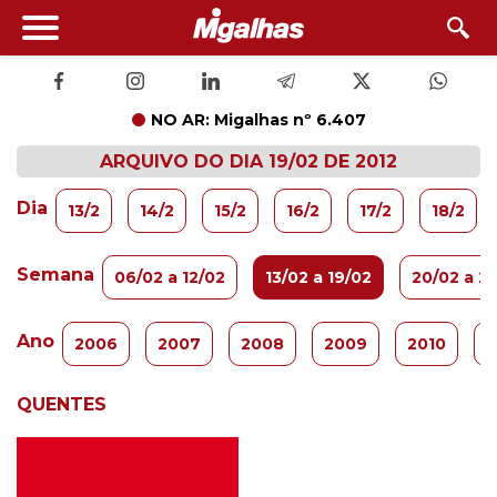
NO AR: Migalhas nº 6.407
ARQUIVO DO DIA 19/02 DE 2012
Dia
13/2
14/2
15/2
16/2
17/2
18/2
Semana
06/02 a 12/02
13/02 a 19/02
20/02 a 2
Ano
2006
2007
2008
2009
2010
2
QUENTES