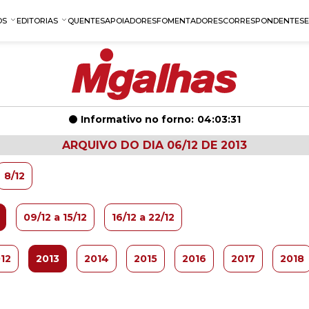
OS
EDITORIAS
QUENTES
APOIADORES
FOMENTADORES
CORRESPONDENTES
Informativo no forno:
04:03:30
ARQUIVO DO DIA 06/12 DE 2013
8/12
09/12 a 15/12
16/12 a 22/12
12
2013
2014
2015
2016
2017
2018