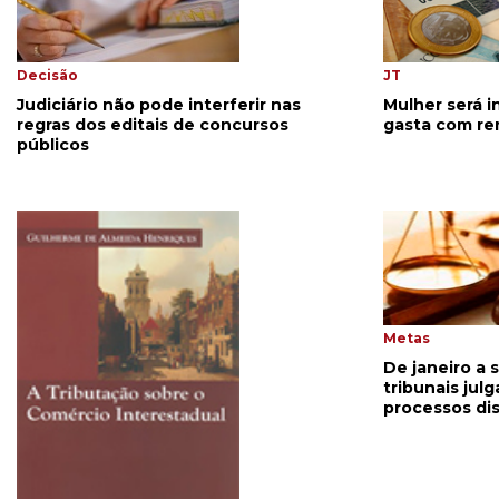
Decisão
JT
Judiciário não pode interferir nas
Mulher será i
regras dos editais de concursos
gasta com r
públicos
Metas
De janeiro a 
tribunais jul
processos dis