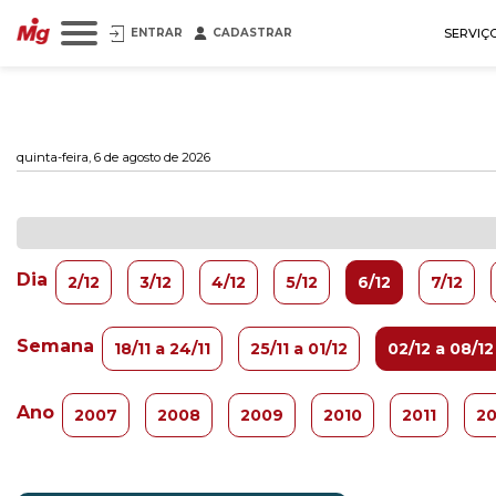
ENTRAR
CADASTRAR
SERVIÇ
quinta-feira, 6 de agosto de 2026
Dia
2/12
3/12
4/12
5/12
6/12
7/12
Semana
18/11 a 24/11
25/11 a 01/12
02/12 a 08/12
Ano
2007
2008
2009
2010
2011
20