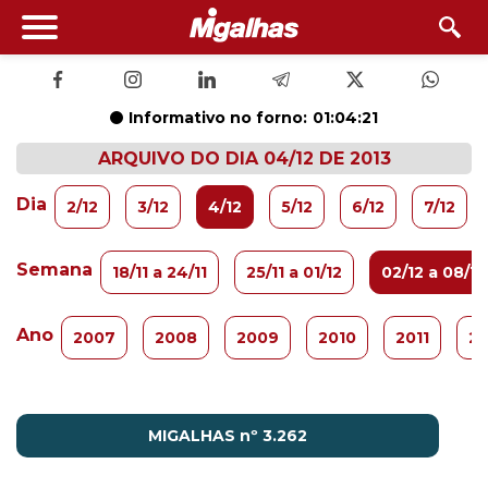
Informativo no forno:
01:04:20
ARQUIVO DO DIA 04/12 DE 2013
Dia
2/12
3/12
4/12
5/12
6/12
7/12
Semana
18/11 a 24/11
25/11 a 01/12
02/12 a 08/12
Ano
2007
2008
2009
2010
2011
20
MIGALHAS nº 3.262