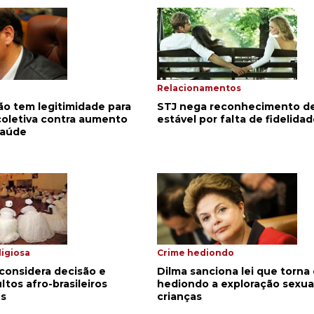
Relacionamentos
ão tem legitimidade para
STJ nega reconhecimento de
coletiva contra aumento
estável por falta de fidelida
saúde
ligiosa
Crime hediondo
econsidera decisão e
Dilma sanciona lei que torna
tos afro-brasileiros
hediondo a exploração sexua
es
crianças