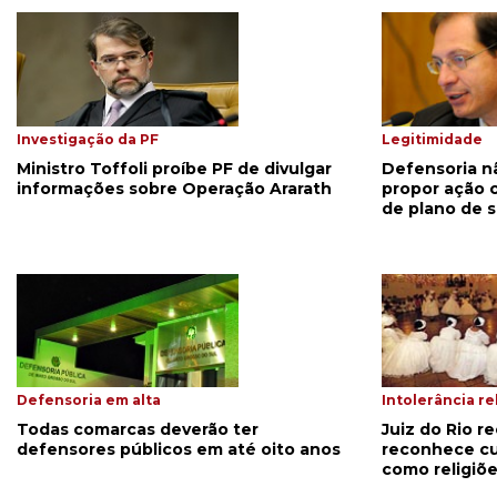
Investigação da PF
Legitimidade
Ministro Toffoli proíbe PF de divulgar
Defensoria n
informações sobre Operação Ararath
propor ação 
de plano de 
Defensoria em alta
Intolerância re
Todas comarcas deverão ter
Juiz do Rio r
defensores públicos em até oito anos
reconhece cul
como religiõ