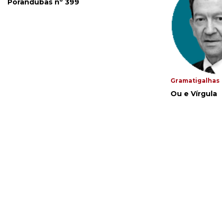
Porandubas nº 399
Gramatigalhas
Ou e Vírgula