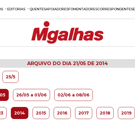
OS
EDITORIAS
QUENTES
APOIADORES
FOMENTADORES
CORRESPONDENTES
ARQUIVO DO DIA 21/05 DE 2014
25/5
/05
26/05 a 01/06
02/06 a 08/06
13
2014
2015
2016
2017
2018
2019