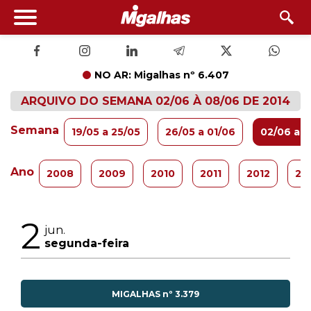
NO AR: Migalhas nº 6.407
ARQUIVO DO SEMANA 02/06 À 08/06 DE 2014
Semana
19/05 a 25/05
26/05 a 01/06
02/06 a 
Ano
2008
2009
2010
2011
2012
20
2
jun.
segunda-feira
MIGALHAS nº 3.379