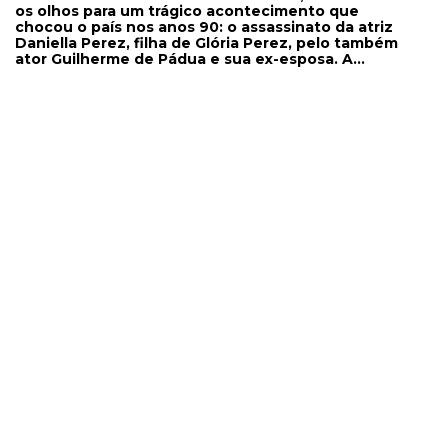
os olhos para um trágico acontecimento que
chocou o país nos anos 90: o assassinato da atriz
Daniella Perez, filha de Glória Perez, pelo também
ator Guilherme de Pádua e sua ex-esposa. A
novelista pretende ser indenizada pela Record e
por Guilherme por uma matéria televisiva que
abordou o crime e utilizou imagens de Daniella.
Em 1º e 2º graus, o pedido foi julgado
improcedente. No Tribunal Superior, o relator,
ministro Cueva, concedeu à Glória indenização no
valor de R$ 100 mil, a cargo da emissora. Para o
relator, o caso trata, em sua essência, da
aplicabilidade da súmula 403 do STJ, segundo a
qual "independe de prova do prejuízo a
indenização pela publicação não autorizada de
imagem de pessoa com fins econômicos ou
comerciais"; conforme o voto do ministro, a
veiculação da imagem da filha da autora no
programa configura dano moral indenizável e
danos materiais haja vista o caráter comercial da
atividade. Direito à memória Por sua vez, a
ministra Nancy Andrighi apresentou ontem voto
divergente no qual enfoca o alcance da súmula
diante de fatos históricos de repercussão social.
Discorrendo sobre o direito à memória, a ministra
asseverou que "todo ato que implica restrição à
informação de dado histórico deve ser avaliado
dentro do que se compreende como relevante do