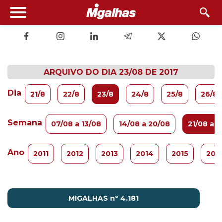
ARQUIVO DO DIA 23/08 DE 2017
Dia
21/8
22/8
23/8
24/8
25/8
26/8
Semana
07/08 a 13/08
14/08 a 20/08
21/08 a 
Ano
2011
2012
2013
2014
2015
201
MIGALHAS nº 4.181