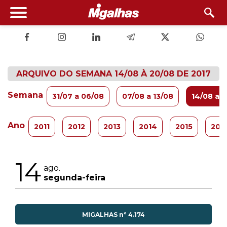
ARQUIVO DO SEMANA 14/08 À 20/08 DE 2017
Semana
31/07 a 06/08
07/08 a 13/08
14/08 a 
Ano
2011
2012
2013
2014
2015
201
14
ago.
segunda-feira
MIGALHAS nº 4.174