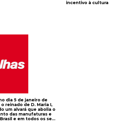
incentivo à cultura
no dia 5 de janeiro de
o reinado de D. Maria I,
o um alvará que abolia o
nto das manufaturas e
 Brasil e em todos os seus
ramarinos. De acordo com
oibição foi necessária