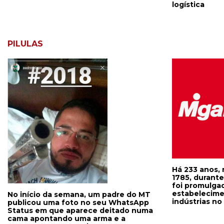
logística
PILULAS
Há 233 anos, 
1785, durante 
foi promulgad
estabelecime
No início da semana, um padre do MT
indústrias no
publicou uma foto no seu WhatsApp
domínios ult
Status em que aparece deitado numa
D. Maria, a pr
cama apontando uma arma e a