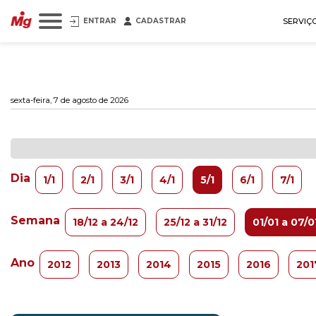
ENTRAR
CADASTRAR
SERVIÇ
sexta-feira, 7 de agosto de 2026
Dia
1/1
2/1
3/1
4/1
5/1
6/1
7/1
Semana
18/12 a 24/12
25/12 a 31/12
01/01 a 07/0
Ano
2012
2013
2014
2015
2016
201