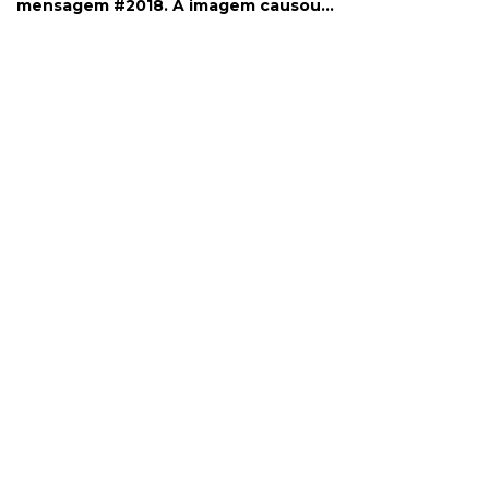
porque a ativi
mensagem #2018. A imagem causou
iria afetar a
alvoroço nas redes sociais.
agricultura e
Quem desobe
sofreria pesa
documento ca
das razões p
independênci
final do século
revogado em 1
João. D. M