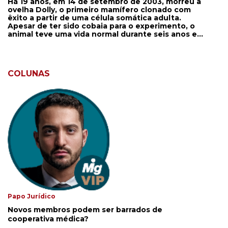
Há 19 anos, em 14 de setembro de 2003, morreu a
ovelha Dolly, o primeiro mamífero clonado com
êxito a partir de uma célula somática adulta.
Apesar de ter sido cobaia para o experimento, o
animal teve uma vida normal durante seis anos e
gerou dois filhotes. Os biólogos responsáveis por
apresentarem Dolly ao mundo foram Keith
Campbell e Ian Wilmut, com parceria de outros
colegas pesquisadores. Em 2002, a ovelha foi
COLUNAS
diagnosticada com um tipo de artrite
degenerativa. Foi eutanasiada na Escócia, local
onde foi criada. Segundo alguns cientistas, a
doença era um sinal de envelhecimento precoce.
Papo Jurídico
Novos membros podem ser barrados de
cooperativa médica?