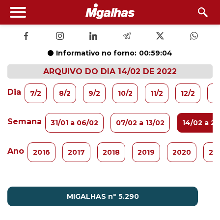
Informativo no forno:
00:59:03
ARQUIVO DO DIA 14/02 DE 2022
Dia
7/2
8/2
9/2
10/2
11/2
12/2
13
Semana
31/01 a 06/02
07/02 a 13/02
14/02 a 2
Ano
2016
2017
2018
2019
2020
20
MIGALHAS nº 5.290