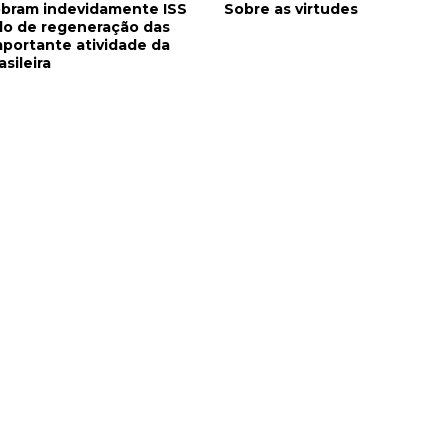
obram indevidamente ISS
Sobre as virtudes
do de regeneração das
importante atividade da
asileira