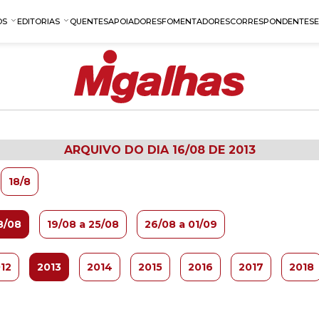
OS
EDITORIAS
QUENTES
APOIADORES
FOMENTADORES
CORRESPONDENTES
ARQUIVO DO DIA 16/08 DE 2013
18/8
8/08
19/08 a 25/08
26/08 a 01/09
12
2013
2014
2015
2016
2017
2018