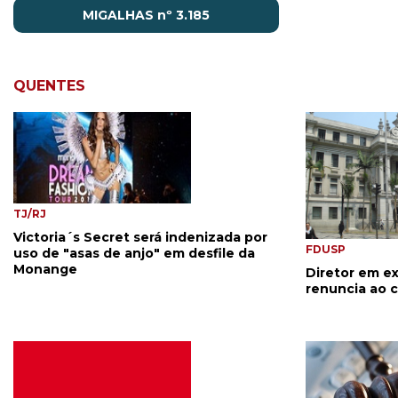
MIGALHAS nº 3.185
QUENTES
TJ/RJ
Victoria´s Secret será indenizada por
FDUSP
uso de "asas de anjo" em desfile da
Monange
Diretor em ex
renuncia ao 