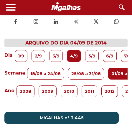
ARQUIVO DO DIA 04/09 DE 2014
Dia
1/9
2/9
3/9
4/9
5/9
6/9
7/9
Semana
18/08 a 24/08
25/08 a 31/08
01/09 a 
Ano
2008
2009
2010
2011
2012
20
MIGALHAS nº 3.445