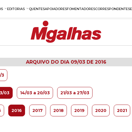
OS
EDITORIAS
QUENTES
APOIADORES
FOMENTADORES
CORRESPONDENTES
ARQUIVO DO DIA 09/03 DE 2016
/3
13/03
14/03 a 20/03
21/03 a 27/03
5
2016
2017
2018
2019
2020
2021