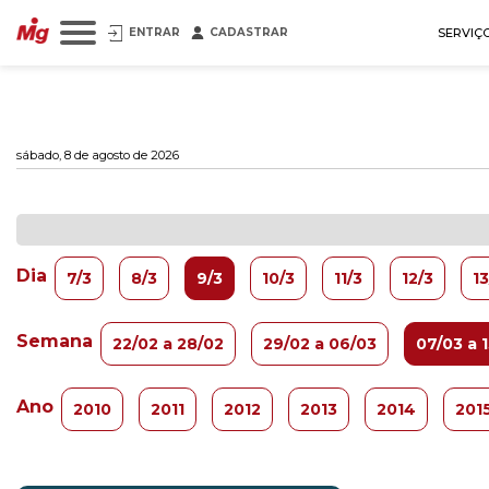
ENTRAR
CADASTRAR
SERVIÇ
sábado, 8 de agosto de 2026
Dia
7/3
8/3
9/3
10/3
11/3
12/3
13
Semana
22/02 a 28/02
29/02 a 06/03
07/03 a 
Ano
2010
2011
2012
2013
2014
201