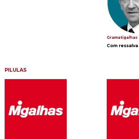
Gramatigalhas
Com ressalva
PILULAS