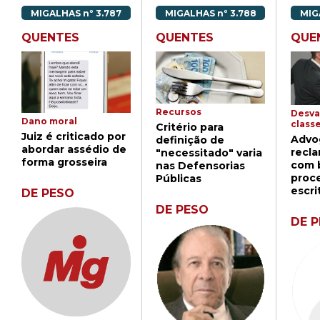
MIGALHAS nº 3.787
MIGALHAS nº 3.788
MIG
QUENTES
QUENTES
QUE
Recursos
Desva
Dano moral
class
Critério para
Juiz é criticado por
Advo
definição de
abordar assédio de
recl
"necessitado" varia
forma grosseira
com b
nas Defensorias
proc
Públicas
escri
DE PESO
DE PESO
DE 