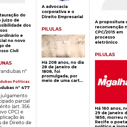
A advocacia
corporativa e o
tauração do
Direito Empresarial
 juízo de
A propositura 
sibilidade dos
reconvenção 
PILULAS
rsos
CPC/2015 em
ordinário e
processo
ial no novo
eletrônico
go de
sso Civil
PILULAS
Há 208 anos, no dia
UNAS
28 de janeiro de
1808, foi
promulgada, por
meio de uma carta
dubas Políticas
régia pelo príncipe
ndubas nº 477
regente D. João, a
abertura dos
Portos brasileiros
às nações amigas.
O decreto foi
Há 160 anos, n
assinado após a
29 de janeiro 
chegada da Família
1856, morreu 
Real e da Corte
Recife o poeta
portuguesa à
político e jorna