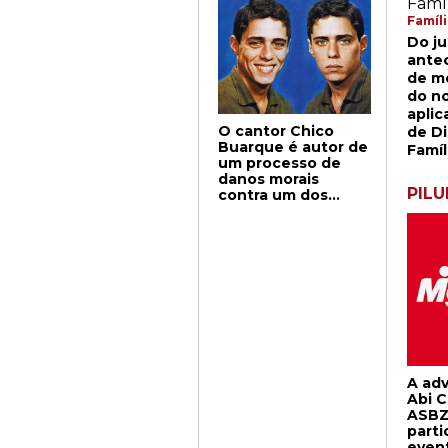
presidente do STF,
ministro André
Famíl
Cavalcanti,
Do j
declarou que, pelo
antec
respeito devido ao
de mé
Regimento Interno
do no
do Tribunal, que
aplic
sempre timbrara
O cantor Chico
de Di
em manter à risca,
Buarque é autor de
não podia
Famíl
um processo de
prescindir do
danos morais
dispositivo que
PILU
contra um dos
limitava o tempo
jovens que o
concedido aos
abordou
advogados na
recentemente na
tribuna da defesa ;
saída de um
entretanto,
restaurante no
consultava os seus
Leblon. O caso, que
colegas se, por
corre na 44ª vara
uma exceção, aliás
Cível do RJ, não
devida ao
tem a ver com o
advogado que ia
entrevero, mas sim
ocupar a tribuna,
com o fato de que
permitiam excesso
A ad
após o ocorrido,
no limite do tempo
Abi C
folhando-se o
regimental. Por
ASBZ
Facebook de um
unanimidade, o
parti
dos jovens, o
Tribunal
even