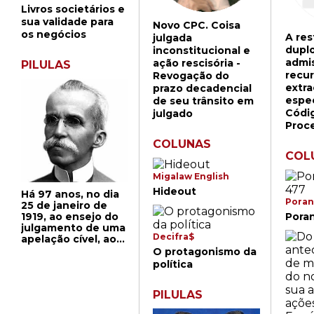
Livros societários e
sua validade para
Novo CPC. Coisa
os negócios
A res
julgada
duplo
inconstitucional e
admis
ação rescisória -
PILULAS
recu
Revogação do
extra
prazo decadencial
espec
de seu trânsito em
Códi
julgado
Proce
COLUNAS
COL
Migalaw English
Hideout
Há 97 anos, no dia
Poran
25 de janeiro de
Pora
1919, ao ensejo do
julgamento de uma
Decifra$
apelação cível, ao
pedir a palavra o
O protagonismo da
conselheiro Rui
política
Barbosa, como
advogado do
PILULAS
Estado do RS (um
dos apelantes), o