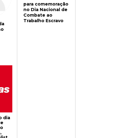
para comemoração
no Dia Nacional de
Combate ao
Trabalho Escravo
da
no
o dia
de
no
,
lista