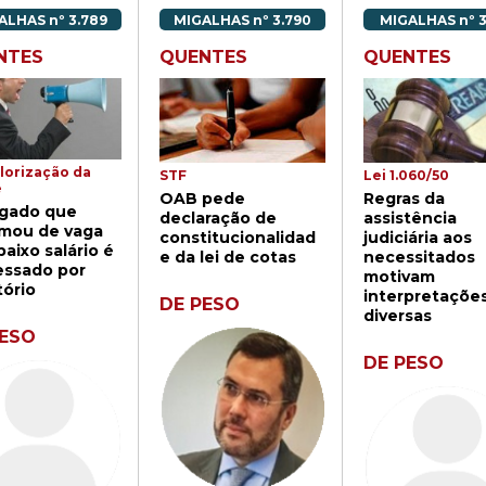
ALHAS nº 3.789
MIGALHAS nº 3.790
MIGALHAS nº 3
NTES
QUENTES
QUENTES
lorização da
Lei 1.060/50
STF
e
Regras da
OAB pede
gado que
assistência
declaração de
amou de vaga
judiciária aos
constitucionalidad
aixo salário é
necessitados
e da lei de cotas
essado por
motivam
tório
interpretaçõe
DE PESO
diversas
PESO
DE PESO