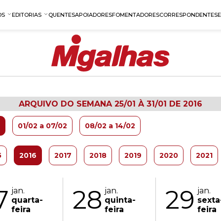
OS
EDITORIAS
QUENTES
APOIADORES
FOMENTADORES
CORRESPONDENTES
ARQUIVO DO SEMANA 25/01 À 31/01 DE 2016
01/02 a 07/02
08/02 a 14/02
5
2016
2017
2018
2019
2020
2021
7
28
29
jan.
jan.
jan.
quarta-
quinta-
sexta
feira
feira
feira