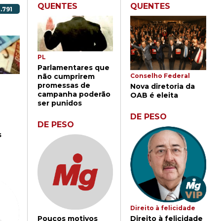
QUENTES
QUENTES
.791
PL
Parlamentares que
Conselho Federal
não cumprirem
promessas de
Nova diretoria da
campanha poderão
OAB é eleita
ser punidos
DE PESO
DE PESO
s
Direito à felicidade
Direito à felicidade
Poucos motivos