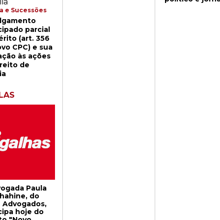
cidade de
Antônio Joaqu
ia e Sucessões
Salvador/BA.
Franco de Sá.
ulgamento
Formou-se em
ipado parcial
Direito pela
Faculdade de
rito (art. 356
Direito de Reci
vo CPC) e sua
Foi deputado g
ação às ações
presidente da
reito de
província do
ia
Maranhão e
senador do Im
brasileiro.
LAS
vogada Paula
hahine, do
 Advogados,
cipa hoje do
to "Novo