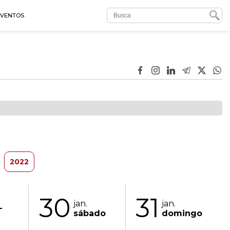
EVENTOS
2022
30
31
jan.
jan.
-
sábado
domingo