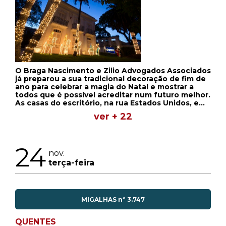
O Braga Nascimento e Zilio Advogados Associados
já preparou a sua tradicional decoração de fim de
ano para celebrar a magia do Natal e mostrar a
todos que é possível acreditar num futuro melhor.
As casas do escritório, na rua Estados Unidos, em
São Paulo, já estão iluminadas com motivos
ver + 22
natalinos e contam, cada uma, com uma atração
diferente. Na sede da banca, a casa Francesa,
diversos papais-noéis aparecem pendurados.
Destaque também para a casa Brasileira, que
24
conta com um presépio em tamanho real.
nov.
___________
terça-feira
MIGALHAS nº 3.747
QUENTES