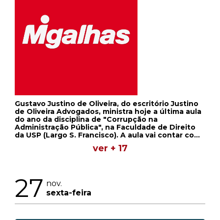
Gustavo Justino de Oliveira, do escritório Justino
de Oliveira Advogados, ministra hoje a última aula
do ano da disciplina de "Corrupção na
Administração Pública", na Faculdade de Direito
da USP (Largo S. Francisco). A aula vai contar com
a participação do delegado da Lava Jato Marcio
ver + 17
Adriano Anselmo, da Delegacia de Repressão a
Crimes Financeiros e Lavagem de Dinheiro da
Superintendência da Polícia Federal no Paraná,
para falar sobre a importância das operações
27
policiais no combate à corrupção. João Lessa,
nov.
sócio do da Fonte, Advogados, palestra hoje para
sexta-feira
os membros do MP/TO sobre "Visão geral e
aspectos inovadores do novo CPC", no Ciclo de
Estudos, organizado pelo Centro de Estudos e