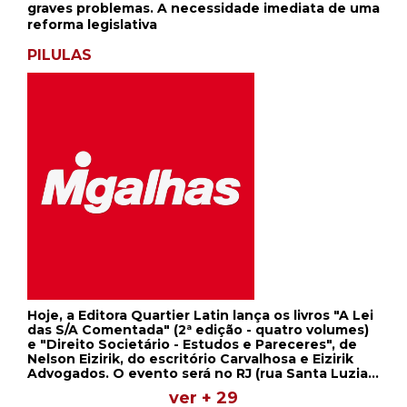
graves problemas. A necessidade imediata de uma
reforma legislativa
PILULAS
Hoje, a Editora Quartier Latin lança os livros "A Lei
das S/A Comentada" (2ª edição - quatro volumes)
e "Direito Societário - Estudos e Pareceres", de
Nelson Eizirik, do escritório Carvalhosa e Eizirik
Advogados. O evento será no RJ (rua Santa Luzia,
651, 34º andar), das 18 às 21h. Amanhã, o evento
ver + 29
será em SP (rua José Maria Lisboa, 1.139), das 18 às