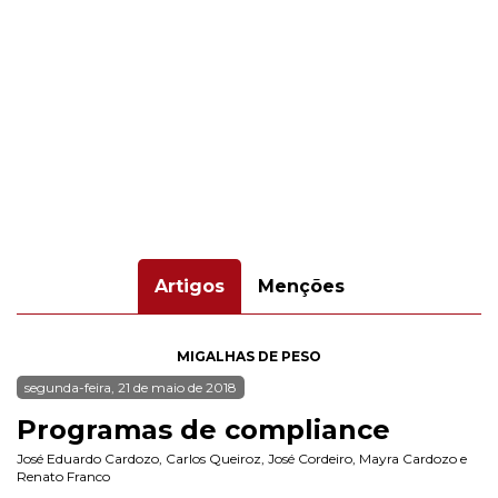
Artigos
Menções
MIGALHAS DE PESO
segunda-feira, 21 de maio de 2018
Programas de compliance
José Eduardo Cardozo
,
Carlos Queiroz
,
José Cordeiro
,
Mayra Cardozo
e
Renato Franco