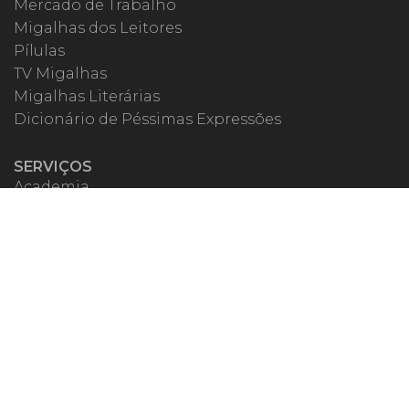
Mercado de Trabalho
Migalhas dos Leitores
Pílulas
TV Migalhas
Migalhas Literárias
Dicionário de Péssimas Expressões
SERVIÇOS
Academia
Autores
Migalheiro VIP
Correspondentes
Escritórios Migalhas
Eventos Migalhas
Livraria
Precatórios
Webinar