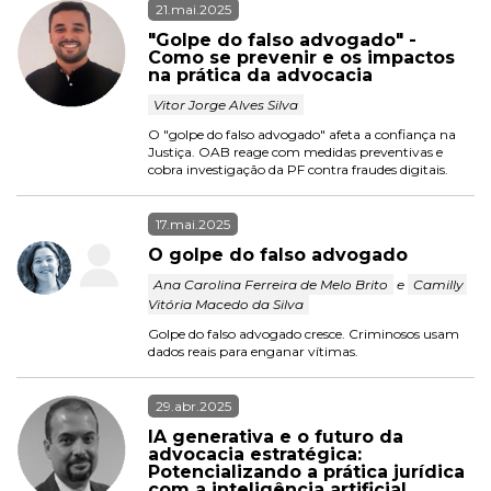
21.mai.2025
"Golpe do falso advogado" - 
Como se prevenir e os impactos 
na prática da advocacia
 Vitor Jorge Alves Silva 
O "golpe do falso advogado" afeta a confiança na 
Justiça. OAB reage com medidas preventivas e 
cobra investigação da PF contra fraudes digitais.
17.mai.2025
O golpe do falso advogado
 Ana Carolina Ferreira de Melo Brito 
 e 
 Camilly 
Vitória Macedo da Silva 
Golpe do falso advogado cresce. Criminosos usam 
dados reais para enganar vítimas.
29.abr.2025
IA generativa e o futuro da 
advocacia estratégica: 
Potencializando a prática jurídica 
com a inteligência artificial