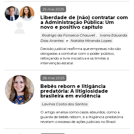
29.mai.2025
Liberdade de (não) contratar com 
a Administração Pública: Um 
novo e positivo capítulo
 Rodrigo da Fonseca Chauvet 
, 
 Ivana Eduarda 
Dias Arantes 
 e 
 Natália Miranda Lopes 
Decisão judicial reafirma que empresas não são 
obrigadas a contratar com o poder público, 
reforçando a livre iniciativa e os limites à 
intervenção estatal.
28.mai.2025
Bebês reborn e litigância 
predatória: A litigiosidade 
brasileira em evidência
 Lavínia Costa dos Santos 
O artigo analisa como casos absurdos, como a 
guarda de bebês reborn, e a litigância predatória 
revelam o excesso de ações judiciais no Brasil.