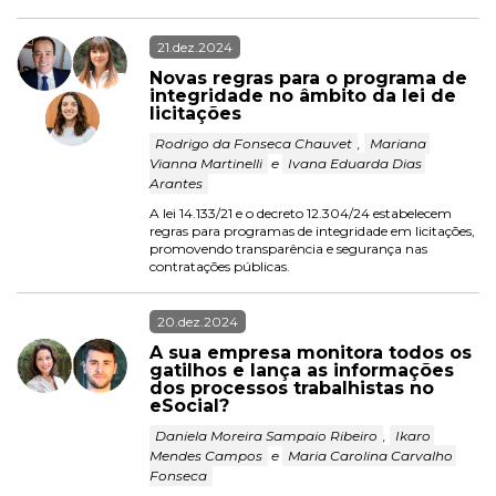
21.dez.2024
Novas regras para o programa de 
integridade no âmbito da lei de 
licitações 
 Rodrigo da Fonseca Chauvet 
, 
 Mariana 
Vianna Martinelli 
 e 
 Ivana Eduarda Dias 
Arantes 
A lei 14.133/21 e o decreto 12.304/24 estabelecem 
regras para programas de integridade em licitações, 
promovendo transparência e segurança nas 
contratações públicas.
20.dez.2024
A sua empresa monitora todos os 
gatilhos e lança as informações 
dos processos trabalhistas no 
eSocial?
 Daniela Moreira Sampaio Ribeiro 
, 
 Ikaro 
Mendes Campos 
 e 
 Maria Carolina Carvalho 
Fonseca 