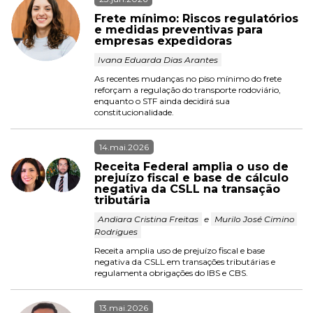
Frete mínimo: Riscos regulatórios 
e medidas preventivas para 
empresas expedidoras
 Ivana Eduarda Dias Arantes 
As recentes mudanças no piso mínimo do frete 
reforçam a regulação do transporte rodoviário, 
enquanto o STF ainda decidirá sua 
constitucionalidade.
14.mai.2026
Receita Federal amplia o uso de 
prejuízo fiscal e base de cálculo 
negativa da CSLL na transação 
tributária
 Andiara Cristina Freitas 
 e 
 Murilo José Cimino 
Rodrigues 
Receita amplia uso de prejuízo fiscal e base 
negativa da CSLL em transações tributárias e 
regulamenta obrigações do IBS e CBS.
13.mai.2026