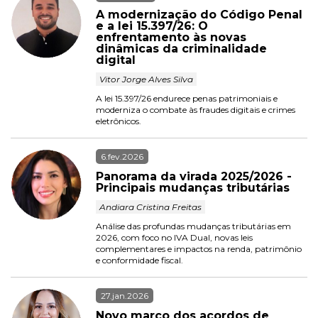
A modernização do Código Penal 
e a lei 15.397/26: O 
enfrentamento às novas 
dinâmicas da criminalidade 
digital
 Vitor Jorge Alves Silva 
A lei 15.397/26 endurece penas patrimoniais e 
moderniza o combate às fraudes digitais e crimes 
eletrônicos.
6.fev.2026
Panorama da virada 2025/2026 - 
Principais mudanças tributárias
 Andiara Cristina Freitas 
Análise das profundas mudanças tributárias em 
2026, com foco no IVA Dual, novas leis 
complementares e impactos na renda, patrimônio 
e conformidade fiscal.
27.jan.2026
Novo marco dos acordos de 