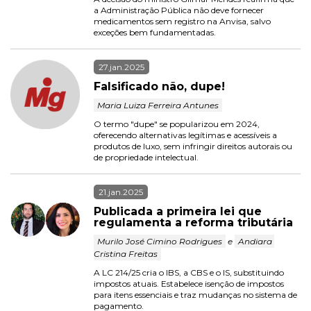
a Administração Pública não deve fornecer 
medicamentos sem registro na Anvisa, salvo 
exceções bem fundamentadas.
27.jan.2025
Falsificado não, dupe!
 Maria Luiza Ferreira Antunes 
O termo "dupe" se popularizou em 2024, 
oferecendo alternativas legítimas e acessíveis a 
produtos de luxo, sem infringir direitos autorais ou 
de propriedade intelectual.
21.jan.2025
Publicada a primeira lei que 
regulamenta a reforma tributária
 Murilo José Cimino Rodrigues 
 e 
 Andiara 
Cristina Freitas 
A LC 214/25 cria o IBS, a CBS e o IS, substituindo 
impostos atuais. Estabelece isenção de impostos 
para itens essenciais e traz mudanças no sistema de 
pagamento.