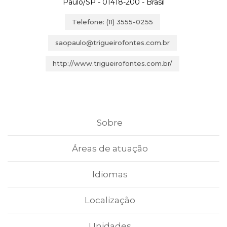
Paulo/SP - 01418-200 - Brasil
Telefone: (11) 3555-0255
saopaulo@trigueirofontes.com.br
http://www.trigueirofontes.com.br/
Sobre
Áreas de atuação
Idiomas
Localização
Unidades