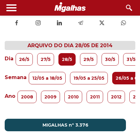
ARQUIVO DO DIA 28/05 DE 2014
Dia
26/5
27/5
28/5
29/5
30/5
31/5
Semana
12/05 a 18/05
19/05 a 25/05
26/05 a 01
Ano
2008
2009
2010
2011
2012
20
MIGALHAS nº 3.376