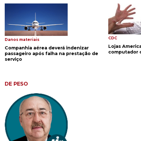
CDC
Danos materiais
Lojas Americ
Companhia aérea deverá indenizar
computador 
passageiro após falha na prestação de
serviço
DE PESO