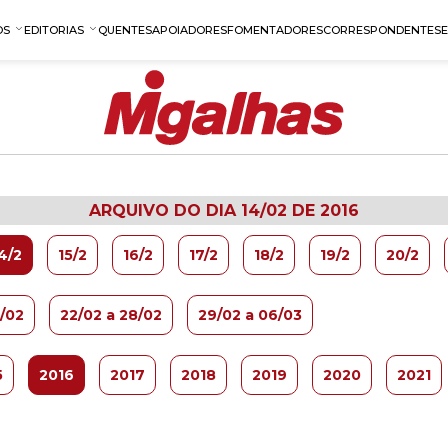
OS
EDITORIAS
QUENTES
APOIADORES
FOMENTADORES
CORRESPONDENTES
ARQUIVO DO DIA 14/02 DE 2016
4/2
15/2
16/2
17/2
18/2
19/2
20/2
1/02
22/02 a 28/02
29/02 a 06/03
5
2016
2017
2018
2019
2020
2021