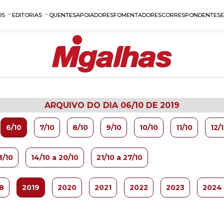
OS
EDITORIAS
QUENTES
APOIADORES
FOMENTADORES
CORRESPONDENTES
ARQUIVO DO DIA 06/10 DE 2019
6/10
7/10
8/10
9/10
10/10
11/10
12/
3/10
14/10 a 20/10
21/10 a 27/10
8
2019
2020
2021
2022
2023
2024