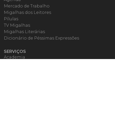
Mercado de Trabalho
Migalhas dos Leitores
Pílulas
TV Migalhas
Migalhas Literárias
Dicionário de Péssimas Expressões
SERVIÇOS
Academia
Autores
Migalheiro VIP
Correspondentes
Escritórios Migalhas
Eventos Migalhas
Livraria
Precatórios
Webinar