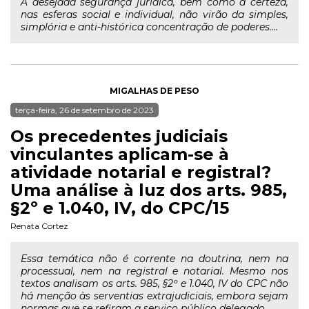
A desejada segurança jurídica, bem como a certeza,
nas esferas social e individual, não virão da simples,
simplória e anti-histórica concentração de poderes....
MIGALHAS DE PESO
terça-feira, 26 de setembro de 2023
Os precedentes judiciais
vinculantes aplicam-se à
atividade notarial e registral?
Uma análise à luz dos arts. 985,
§2º e 1.040, IV, do CPC/15
Renata Cortez
Essa temática não é corrente na doutrina, nem na
processual, nem na registral e notarial. Mesmo nos
textos analisam os arts. 985, §2º e 1.040, IV do CPC não
há menção às serventias extrajudiciais, embora sejam
normas que se refiram a serviço público delegado....