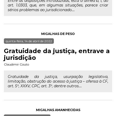
Entre as disposições introduzidas, está a alínea b, I, do
art. 1.0303, que, em algumas situações, parece criar
sérios problemas ao jurisdicionado....
MIGALHAS DE PESO
quinta-feira, 14 de abril de 2022
Gratuidade da justiça, entrave a
jurisdição
Claudimir Couto
Gratuidade da justiça, usurpação legislativa,
limitação, obstrução do acesso à justiça – ofensa à CF,
art. 5º, XXXV, CPC, art. 3º, dentre outros....
MIGALHAS AMANHECIDAS