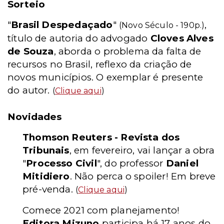
Sorteio
"
Brasil Despedaçado
"
,
(Novo Século - 190p.)
título de autoria do advogado
Cloves Alves
de Souza
, aborda o problema da falta de
recursos no Brasil, reflexo da criação de
novos municípios. O exemplar é presente
do autor.
(
Clique aqui
)
Novidades
Thomson Reuters - Revista dos
Tribunais
, em fevereiro, vai lançar a obra
"
Processo Civil
", do professor
Daniel
Mitidiero
. Não perca o spoiler! Em breve
pré-venda.
(
Clique aqui
)
Comece 2021 com planejamento!
Editora Mizuno
participa há 17 anos do