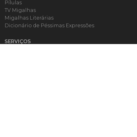
Pílulas
TV Migalhas
Migalhas Literárias
Dicionário de Péssimas Expressões
SERVIÇOS
Academia
Autores
Migalheiro VIP
Correspondentes
Escritórios Migalhas
Eventos Migalhas
Livraria
Precatórios
Webinar
ESPECIAIS
#covid19