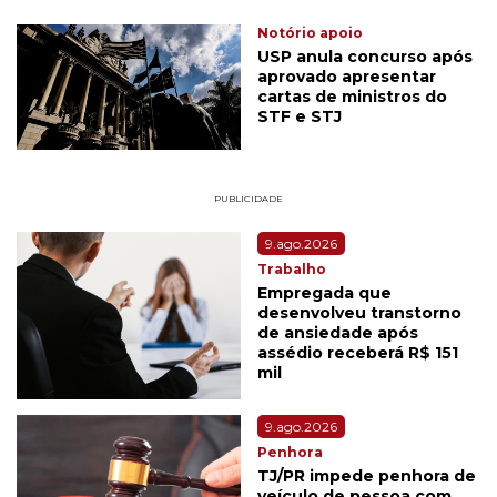
Notório apoio
USP anula concurso após
aprovado apresentar
cartas de ministros do
STF e STJ
PUBLICIDADE
9.ago.2026
Trabalho
Empregada que
desenvolveu transtorno
de ansiedade após
assédio receberá R$ 151
mil
9.ago.2026
Penhora
TJ/PR impede penhora de
veículo de pessoa com