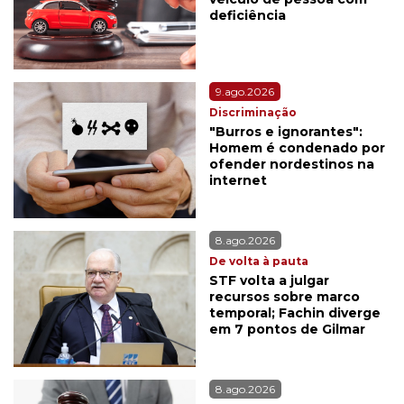
deficiência
9.ago.2026
Discriminação
"Burros e ignorantes":
Homem é condenado por
ofender nordestinos na
internet
8.ago.2026
De volta à pauta
STF volta a julgar
recursos sobre marco
temporal; Fachin diverge
em 7 pontos de Gilmar
8.ago.2026